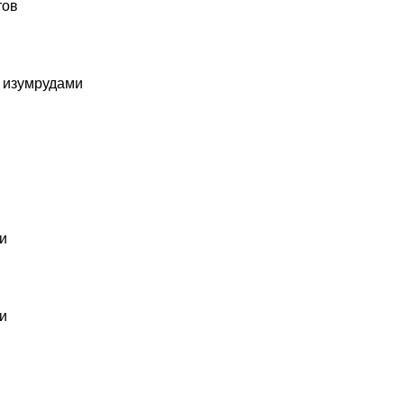
тов
и изумрудами
и
и