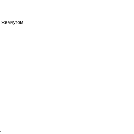
и жемчугом
ь