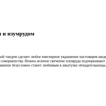
и и изумрудом
Такой тандем сделает любое ювелирное украшение настоящим шед
к совершенству. Нежно-зеленое свечение изумруда подчеркиваю
ашение безусловно станет любимым в шкатулке обладательницы, 