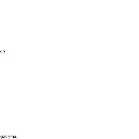
ЕКА
.
раузера.