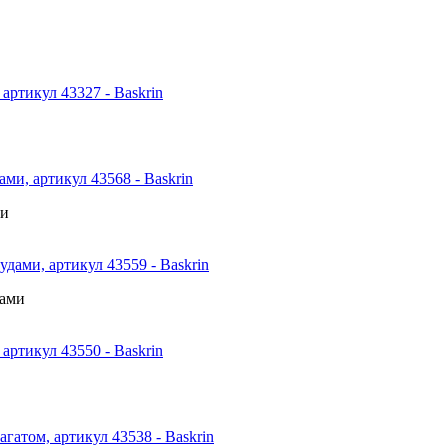
ми
дами