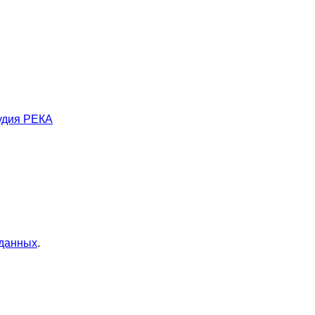
удия РЕКА
 данных
.