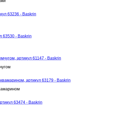
ами
мчугом
квамарином