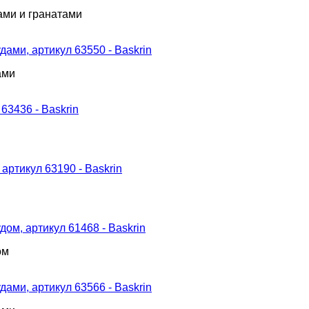
ами и гранатами
ами
ом